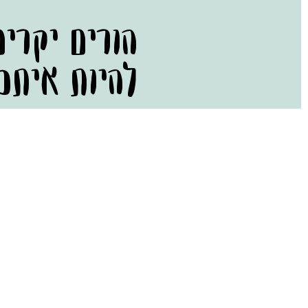
הורים יקרי
להיות איתכ
קראתי ואני מסכים/ה ל
מדיניו